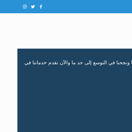
ات الأوروبية. على مدى ٢٠ سنه الماضية استطعنا عضويا ونجحنا في التوسع إلى حد ما والآن نقدم خدماتنا في