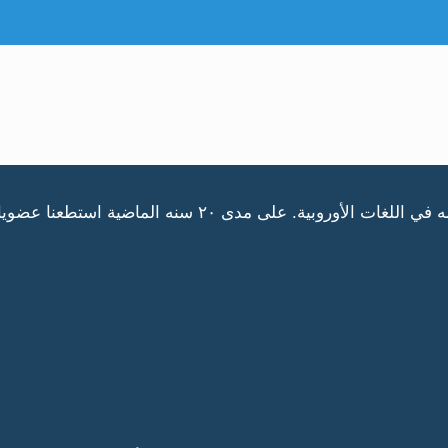
بدأت شركة فورفرونت الدولية في عام ١٩٩٧ كمتخصصه في اللغ