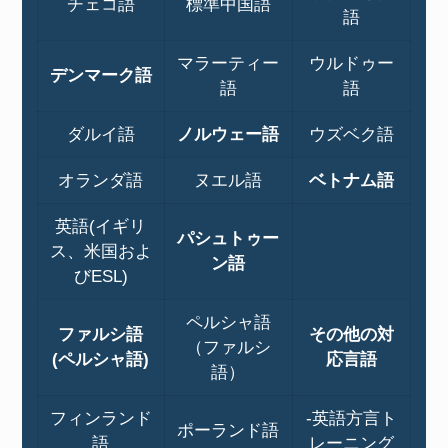
チェコ語
標準中国語
語
マラーティー
ウルドゥー
デンマーク語
語
語
ダルイ語
ノルウェー語
ウズベク語
オランダ語
ヌエル語
ベトナム語
英語(イギリ
パシュトゥー
ス、米国およ
ン語
びESL)
ペルシャ語
ファルシ語
その他の対
（ファルシ
(ペルシャ語)
応言語
語）
フィンランド
-英語方言ト
ポーランド語
語
レーニング