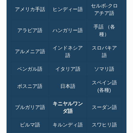
セルボ-クロ
アメリカ手話
ヒンディー語
アチア語
手話 （各
アラビア語
ハンガリー語
種）
インドネシア
スロバキア
アルメニア語
語
語
ベンガル語
イタリア語
ソマリ語
スペイン語
ボスニア語
日本語
(各種)
キニヤルワン
ブルガリア語
スーダン語
ダ語
ビルマ語
キルンディ語
スワヒリ語