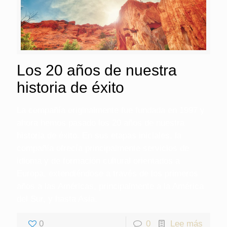
Los 20 años de nuestra
historia de éxito
La compañía originalmente fue fundada en 1997 y
ahora hemos pasado los 20 años de nuestra
historia de éxito. En sus etapas iniciales, la
compañía ofrecía principalmente servicios de
idioma y de formación cultural orientados a
Europa, extendiéndose a través de los primeros
años a las Américas, principalmente a la América
del Sur, y hasta Asia.
0
0
Lee más