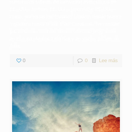
numerosos talleres de formación intercultural de
EE. UU.- alemán, EE.UU. - japonés, y EE.UU. –
chino, por todos los Estados Unidos, desde Nueva
Inglaterra hasta el sur a las Carolinas, Tennessee
y California. También hemos ofrecido programas
en Europa, América del Sur y en varios países de
Asia.
0
0
Lee más